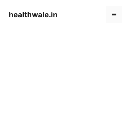
Skip
to
healthwale.in
Menu
content