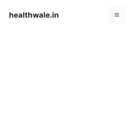
Skip
to
healthwale.in
Menu
content