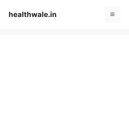
Skip
to
healthwale.in
Menu
content