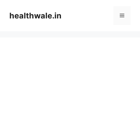
Skip
to
healthwale.in
Menu
content