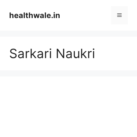
Skip
to
healthwale.in
Menu
content
Sarkari Naukri