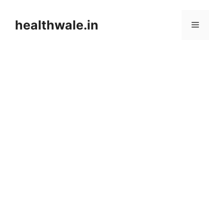
Skip
to
healthwale.in
Menu
content