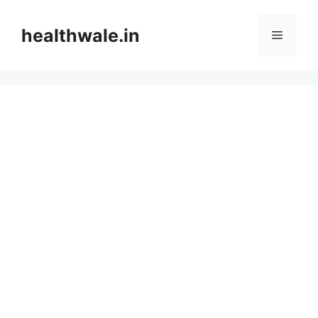
Skip
to
healthwale.in
Menu
content