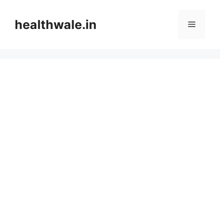
Skip
to
healthwale.in
Menu
content