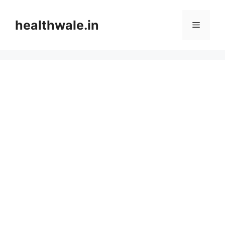
Skip
to
healthwale.in
Menu
content