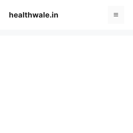
Skip
to
healthwale.in
Menu
content