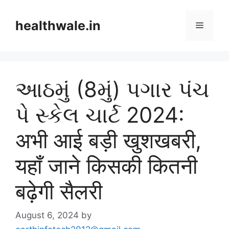
Skip
to
healthwale.in
Menu
content
આઠમું (8મું) પગાર પંચ
પે સ્કેલ ચાર્ટ 2024:
अभी आई बड़ी खुशखबरी,
यहाँ जाने किसकी कितनी
बढ़ेगी सैलरी
August 6, 2024
by