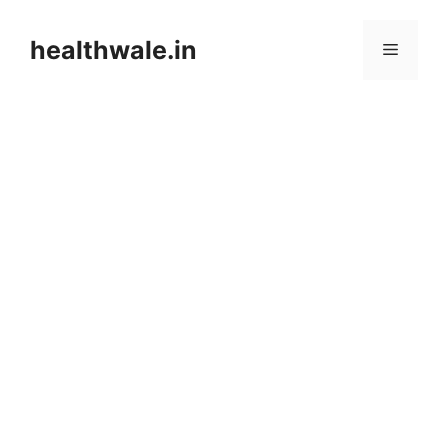
Skip
to
healthwale.in
Menu
content