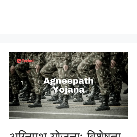
अग्निपथ योजना: विशेषता,