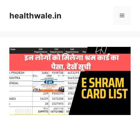
Skip
to
healthwale.in
Menu
content