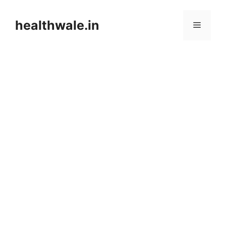
Skip
to
healthwale.in
Menu
content