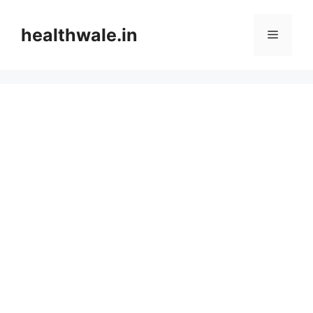
Skip
to
healthwale.in
Menu
content