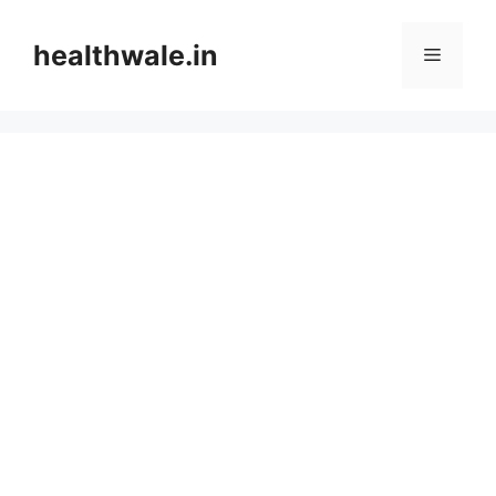
Skip
to
healthwale.in
Menu
content