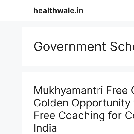
Skip
healthwale.in
to
content
Government Sc
Mukhyamantri Free 
Golden Opportunity 
Free Coaching for C
India