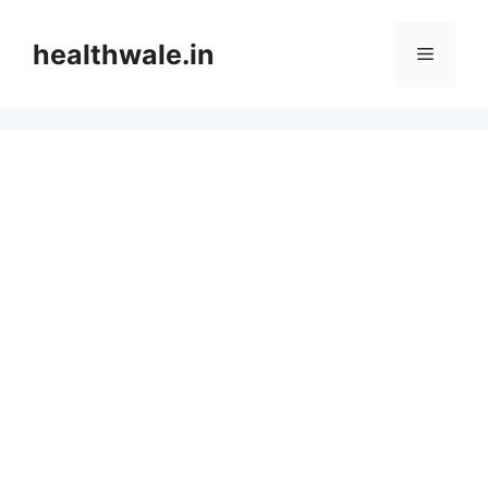
Skip
to
healthwale.in
Menu
content