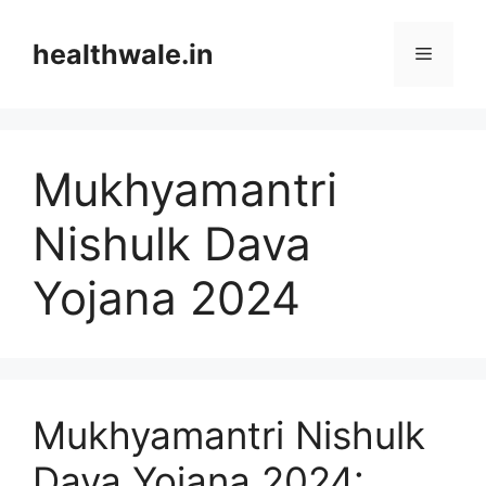
Skip
to
healthwale.in
Menu
content
Mukhyamantri
Nishulk Dava
Yojana 2024
Mukhyamantri Nishulk
Dava Yojana 2024: