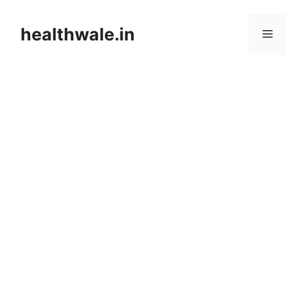
Skip
to
healthwale.in
Menu
content