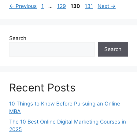
Page
Page
Page
Page
←
Previous
1
…
129
130
131
Next
→
Search
Search
Recent Posts
10 Things to Know Before Pursuing an Online
MBA
The 10 Best Online Digital Marketing Courses in
2025