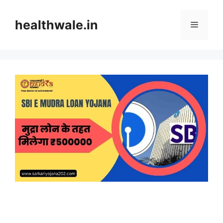
Skip
to
healthwale.in
Menu
content