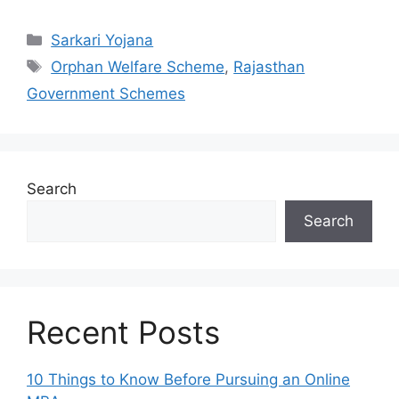
Categories
Sarkari Yojana
Tags
Orphan Welfare Scheme
,
Rajasthan
Government Schemes
Search
Search
Recent Posts
10 Things to Know Before Pursuing an Online