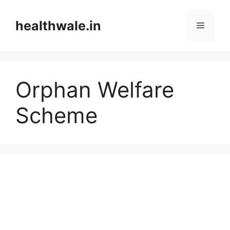
Skip
to
healthwale.in
Menu
content
Orphan Welfare
Scheme