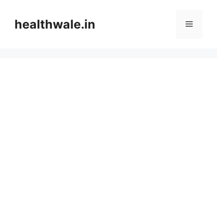
Skip
to
healthwale.in
Menu
content