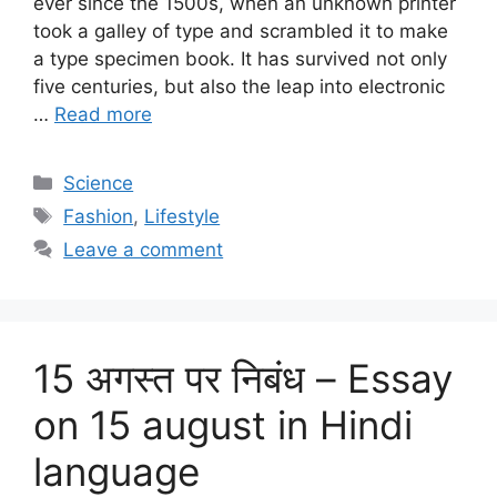
ever since the 1500s, when an unknown printer
took a galley of type and scrambled it to make
a type specimen book. It has survived not only
five centuries, but also the leap into electronic
…
Read more
Categories
Science
Tags
Fashion
,
Lifestyle
Leave a comment
15 अगस्त पर निबंध – Essay
on 15 august in Hindi
language